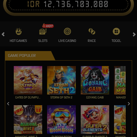
IDR
12,736,703,080
HOT GAMES
SLOTS
LIVE CASINO
RACE
TOGEL
OL
GAME POPULER
GATES OF OLYMPUS POP
STORM OF SETH 2
GOYANG GAIB
MAHJONG MAX
MAHJONG WINS 3 – BLACK SCATTER
DJ BOOM BOOM
SUPER ELEMENTS 2