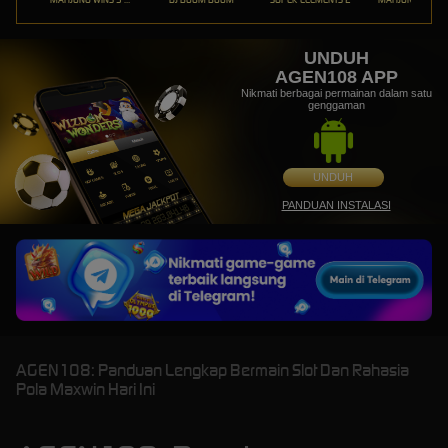
UNDUH
AGEN108 APP
Nikmati berbagai permainan dalam satu
genggaman
UNDUH
PANDUAN INSTALASI
AGEN108: Panduan Lengkap Bermain Slot Dan Rahasia
Pola Maxwin Hari Ini