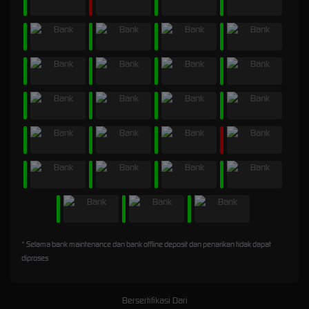
* Selama bank maintenance dan bank offline deposit dan penarikan tidak dapat
diproses
Bersertifikasi Dari