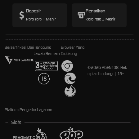
Deposit
Penarikan
Rata-rata 1 Menit
Rata-rata 3 Menit
Bersertifikasi Dari
Tanggung
Browser Yang
Jawab Bermain
Didukung
©2026 AGEN108. Hak
cipta dilindungi | 18+
Platform Penyedia Layanan
Slots