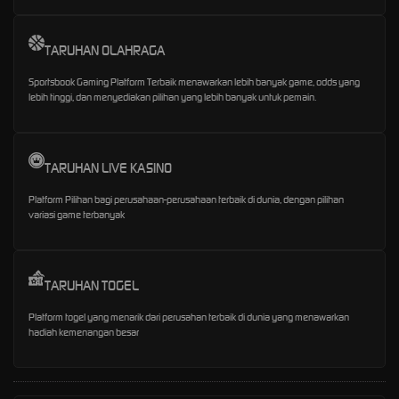
TARUHAN OLAHRAGA
Sportsbook Gaming Platform Terbaik menawarkan lebih banyak game, odds yang
lebih tinggi, dan menyediakan pilihan yang lebih banyak untuk pemain.
TARUHAN LIVE KASINO
Platform Pilihan bagi perusahaan-perusahaan terbaik di dunia, dengan pilihan
variasi game terbanyak
TARUHAN TOGEL
Platform togel yang menarik dari perusahan terbaik di dunia yang menawarkan
hadiah kemenangan besar