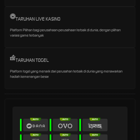
TARUHAN LIVE KASINO
Platform Pilihan bagi perusahaan-perusahaan terbaik di dunia, dengan pilihan
variasi game terbanyak
TARUHAN TOGEL
Platform togel yang menarik dari perusahan terbaik di dunia yang menawarkan
hadiah kemenangan besar