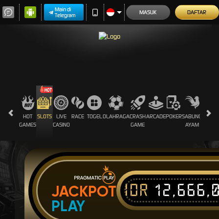
Main di
MASUK
DAFTAR
Telegram
HOT
SLOTS
LIVE
RACE
TOGEL
OLAHRAGA
CRASH
ARCADE
POKER
SABUNG
PROMO
GAMES
CASINO
GAME
AYAM
IDR
12,666,
JACKPOT
PLAY