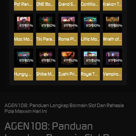
Pet Ranger
ONE Boxing
Grand Shine
Centillion Gods
Kraken Treasure
RTP
91%
RTP
80%
RTP
94%
RTP
90%
RTP
86%
Moe Moe Cute
Tiki Paradise
Roma Plus
Little Monster
Wrath of Egypt
RTP
85%
RTP
87%
RTP
92%
RTP
92%
RTP
84%
Hungry Krahung
Shiba Mogul
Zushi Prime
Royal Thai Dessert
Vampire Hunter
AGEN108: Panduan Lengkap Bermain Slot Dan Rahasia
Pola Maxwin Hari Ini
AGEN108: Panduan