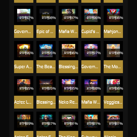
RTP
97%
RTP
98%
RTP
97%
RTP
96%
RTP
96%
Government Disco
Epic of Aztec
Mafia Ways
Cupid's Garden
Mahjong of the Phoenix
RTP
96%
RTP
95%
RTP
96%
RTP
97%
RTP
98%
Super Ace X
The Beat of Olympus 1000
Blessing of the Tiger
Government Joke
The Monkey King
RTP
95%
RTP
95%
RTP
95%
RTP
98%
RTP
96%
Aztec Legend
Blessing of the Dragon
Neko Reborn
Mafia Ways II : Metro Haven Heist
Veggies Bonanza
RTP
89%
RTP
87%
RTP
91%
RTP
81%
RTP
81%