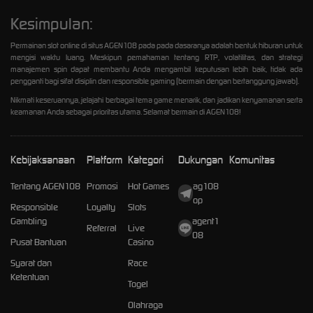
Kesimpulan:
Permainan slot online di situs AGEN108 pada pada dasaranya adalah bentuk hiburan untuk
mengisi waktu luang. Meskipun pemahaman tentang RTP, volatilitas, dan strategi
manajemen spin dapat membantu Anda mengambil keputusan lebih baik, tidak ada
pengganti bagi sifat disiplin dan responsible gaming (bermain dengan bertanggung jawab).
Nikmati keseruannya, jelajahi berbagai tema game menarik, dan jadikan kenyamanan serta
keamanan Anda sebagai prioritas utama. Selamat bermain di AGEN108!
Kebijaksanaan
Platform
Kategori
Dukungan
Komunitas
Tentang AGEN108
Promosi
Hot Games
ag108
op
Responsible
Loyalty
Slots
Gambling
agent1
Referral
Live
08
Pusat Bantuan
Casino
Syarat dan
Race
Ketentuan
Togel
Olahraga