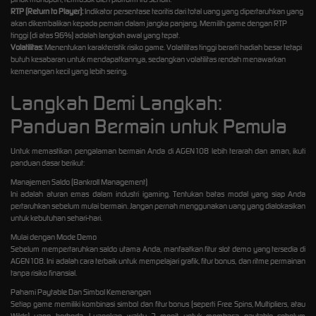
RTP (Return to Player):
Indikator persentase teoritis dari total uang yang dipertaruhkan yang
akan dikembalikan kepada pemain dalam jangka panjang. Memilih game dengan RTP
tinggi (di atas 96%) adalah langkah awal yang tepat.
Volatilitas:
Menentukan karakteristik risiko game. Volatilitas tinggi berarti hadiah besar tetapi
butuh kesabaran untuk mendapatkannya, sedangkan volatilitas rendah menawarkan
kemenangan kecil yang lebih sering.
Langkah Demi Langkah:
Panduan Bermain untuk Pemula
Untuk memastikan pengalaman bermain Anda di AGEN108 lebih terarah dan aman, ikuti
panduan dasar berikut:
Manajemen Saldo (Bankroll Management)
Ini adalah aturan emas dalam industri igaming. Tentukan batas modal yang siap Anda
pertaruhkan sebelum mulai bermain. Jangan pernah menggunakan uang yang dialokasikan
untuk kebutuhan sehari-hari.
Mulai dengan Mode Demo
Sebelum mempertaruhkan saldo utama Anda, manfaatkan fitur slot demo yang tersedia di
AGEN108. Ini adalah cara terbaik untuk mempelajari grafik, fitur bonus, dan ritme permainan
tanpa risiko finansial.
Pahami Paytable Dan Simbol Kemenangan
Setiap game memiliki kombinasi simbol dan fitur bonus (seperti Free Spins, Multipliers, atau
Wilds) yang berbeda. Luangkan waktu 2 menit untuk membaca paytable sebelum