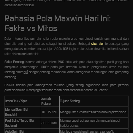
menekan tombol spin.
Rahasia Pola Maxwin Hari Ini:
Fakta vs Mitos
Dalam komunitas pemain, istilah pola maxwin atau kombinasi jumlah spin manual dan
otomatis sering kali dibahas sebagai kunci sukses. Sebagai
situs slot
terpercaya yang
mengedukasi member secara jujur, AGEN108 ingin meluruskan dinamika ini berdasarkan
fakta sistem mekanis slot:
Fakta Penting:
Karena adanya sistem RNG, tidak ada pola atau algoritma pasti yang bisa
menjamin kemenangan 100% pada jam tertentu. Namun, pengaturan ritme taruhan
(betting strategy) sangat penting membantu Anda mengelola modal agar lebih gampang
menang.
Berikut adalah pola manajemen taruhan yang sering digunakan oleh para pemain
profesional untuk menjaga stabilitas modal saat mencari momentum Scatter:
Jumlah
Jenis Fitur / Spin
Tujuan Strategi
Putaran
Manual Spin (Bet
10 - 15 Kali
Menguji ritme volatilitas mesin di awal permainan.
Rendah)
Fast Spin / Turbo (Bet
Mempercepat putaran untuk mencari simbol
20 - 30 Kali
Sedang)
koridor bonus.
Auto Spin (Bet
Menjaga konsistensi taruhan saat grafik