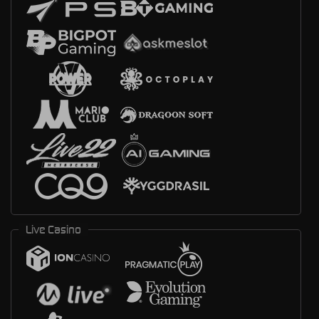
Live Casino