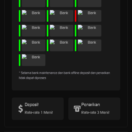
* Selama bank maintenance dan bank offline deposit dan penarikan
tidak dapat diproses
Deposit
Penarikan
Rata-rata 1 Menit
Rata-rata 3 Menit