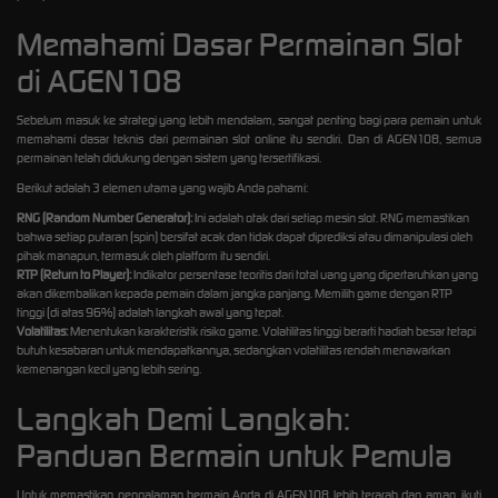
Memahami Dasar Permainan Slot
di AGEN108
Sebelum masuk ke strategi yang lebih mendalam, sangat penting bagi para pemain untuk
memahami dasar teknis dari permainan slot online itu sendiri. Dan di AGEN108, semua
permainan telah didukung dengan sistem yang tersertifikasi.
Berikut adalah 3 elemen utama yang wajib Anda pahami:
RNG (Random Number Generator):
Ini adalah otak dari setiap mesin slot. RNG memastikan
bahwa setiap putaran (spin) bersifat acak dan tidak dapat diprediksi atau dimanipulasi oleh
pihak manapun, termasuk oleh platform itu sendiri.
RTP (Return to Player):
Indikator persentase teoritis dari total uang yang dipertaruhkan yang
akan dikembalikan kepada pemain dalam jangka panjang. Memilih game dengan RTP
tinggi (di atas 96%) adalah langkah awal yang tepat.
Volatilitas:
Menentukan karakteristik risiko game. Volatilitas tinggi berarti hadiah besar tetapi
butuh kesabaran untuk mendapatkannya, sedangkan volatilitas rendah menawarkan
kemenangan kecil yang lebih sering.
Langkah Demi Langkah:
Panduan Bermain untuk Pemula
Untuk memastikan pengalaman bermain Anda di AGEN108 lebih terarah dan aman, ikuti