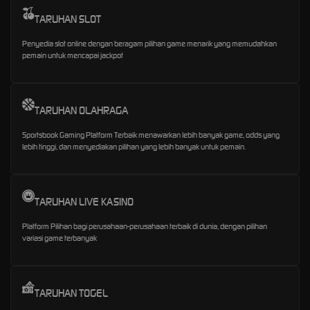
TARUHAN SLOT
Penyedia slot online dengan beragam pilihan game menarik yang memudahkan
pemain untuk mencapai jackpot
TARUHAN OLAHRAGA
Sportsbook Gaming Platform Terbaik menawarkan lebih banyak game, odds yang
lebih tinggi, dan menyediakan pilihan yang lebih banyak untuk pemain.
TARUHAN LIVE KASINO
Platform Pilihan bagi perusahaan-perusahaan terbaik di dunia, dengan pilihan
variasi game terbanyak
TARUHAN TOGEL