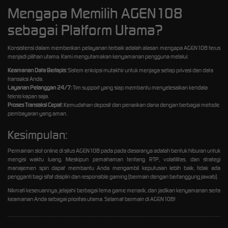
Mengapa Memilih AGEN108
sebagai Platform Utama?
Konsistensi dalam memberikan pelayanan terbaik adalah alasan mengapa AGEN108 terus
menjadi pilihan utama. Kami mengutamakan kenyamanan pengguna melalui:
Keamanan Data Berlapis:
Sistem enkripsi mutakhir untuk menjaga setiap privasi dan data
transaksi Anda.
Layanan Pelanggan 24/7:
Tim support yang siap membantu menyelesaikan kendala
teknis kapan saja.
Proses Transaksi Cepat:
Kemudahan deposit dan penarikan dana dengan berbagai metode
pembayaran yang aman.
Kesimpulan:
Permainan slot online di situs AGEN108 pada pada dasaranya adalah bentuk hiburan untuk
mengisi waktu luang. Meskipun pemahaman tentang RTP, volatilitas, dan strategi
manajemen spin dapat membantu Anda mengambil keputusan lebih baik, tidak ada
pengganti bagi sifat disiplin dan responsible gaming (bermain dengan bertanggung jawab).
Nikmati keseruannya, jelajahi berbagai tema game menarik, dan jadikan kenyamanan serta
keamanan Anda sebagai prioritas utama. Selamat bermain di AGEN108!