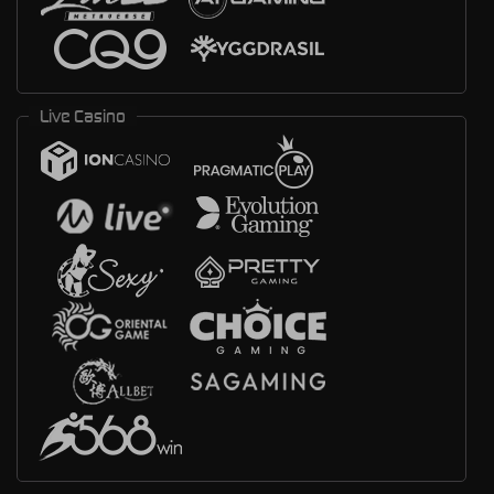
Live Casino