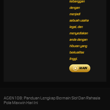
kebanggan
dengan
menjadi
sebuah usaha
legal, dan
menyediakan
anda dengan
hiburan yang
berkualitas
tinggi.
MAIN
AGEN108: Panduan Lengkap Bermain Slot Dan Rahasia
Pola Maxwin Hari Ini