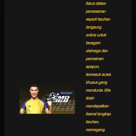
fokus dalam
pemesanan
seperti taruhan
langsung
online untuk
beragam
olahraga dan
permainan
apapun,
termasuk acara
khusus yang
mendunia. Kita
telah
mendapatkan
lisensi lengkap
taruhan,
memegang