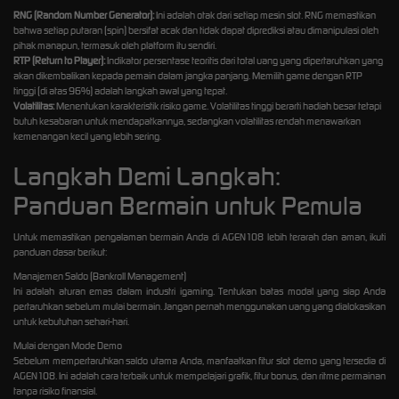
RNG (Random Number Generator):
Ini adalah otak dari setiap mesin slot. RNG memastikan
bahwa setiap putaran (spin) bersifat acak dan tidak dapat diprediksi atau dimanipulasi oleh
pihak manapun, termasuk oleh platform itu sendiri.
RTP (Return to Player):
Indikator persentase teoritis dari total uang yang dipertaruhkan yang
akan dikembalikan kepada pemain dalam jangka panjang. Memilih game dengan RTP
tinggi (di atas 96%) adalah langkah awal yang tepat.
Volatilitas:
Menentukan karakteristik risiko game. Volatilitas tinggi berarti hadiah besar tetapi
butuh kesabaran untuk mendapatkannya, sedangkan volatilitas rendah menawarkan
kemenangan kecil yang lebih sering.
Langkah Demi Langkah:
Panduan Bermain untuk Pemula
Untuk memastikan pengalaman bermain Anda di AGEN108 lebih terarah dan aman, ikuti
panduan dasar berikut:
Manajemen Saldo (Bankroll Management)
Ini adalah aturan emas dalam industri igaming. Tentukan batas modal yang siap Anda
pertaruhkan sebelum mulai bermain. Jangan pernah menggunakan uang yang dialokasikan
untuk kebutuhan sehari-hari.
Mulai dengan Mode Demo
Sebelum mempertaruhkan saldo utama Anda, manfaatkan fitur slot demo yang tersedia di
AGEN108. Ini adalah cara terbaik untuk mempelajari grafik, fitur bonus, dan ritme permainan
tanpa risiko finansial.