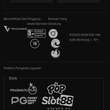
Bersertifikasi Dari
Tanggung
Browser Yang
Jawab Bermain
Didukung
©2026 AGEN108. Hak
cipta dilindungi | 18+
Platform Penyedia Layanan
Slots